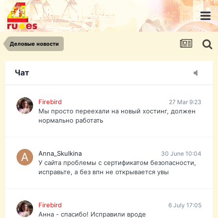
urist.dokument@gmail.com
https://pasport-ua.com/
Телеграмм @uristpassua
Деловые новости
Firebird
27 Mar 9:23
Друзья - из России без VPN сайт и форум
открываются?
Чат
Firebird
27 Mar 9:23
Мы просто переехали на новый хостинг, должен
нормально работать
Anna_Skulkina
30 June 10:04
У сайта проблемы с сертификатом безопасности,
исправьте, а без впн не открывается увы
Firebird
6 July 17:05
Анна - спасибо! Исправили вроде