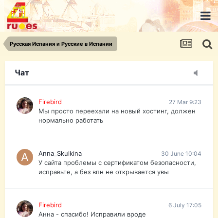
urist.dokument@gmail.com
https://pasport-ua.com/
Телеграмм @uristpassua
Русская Испания и Русские в Испании
Firebird
27 Mar 9:23
Друзья - из России без VPN сайт и форум
открываются?
Чат
Firebird
27 Mar 9:23
Мы просто переехали на новый хостинг, должен
нормально работать
Anna_Skulkina
30 June 10:04
У сайта проблемы с сертификатом безопасности,
исправьте, а без впн не открывается увы
Firebird
6 July 17:05
Анна - спасибо! Исправили вроде