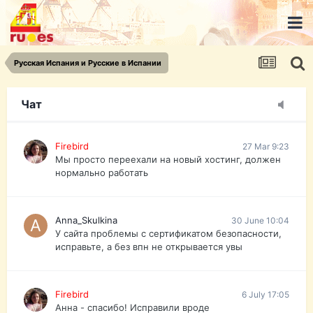
urist.dokument@gmail.com
https://pasport-ua.com/
Телеграмм @uristpassua
Русская Испания и Русские в Испании
Firebird
27 Mar 9:23
Друзья - из России без VPN сайт и форум
открываются?
Чат
Firebird
27 Mar 9:23
Мы просто переехали на новый хостинг, должен
нормально работать
Anna_Skulkina
30 June 10:04
У сайта проблемы с сертификатом безопасности,
исправьте, а без впн не открывается увы
Firebird
6 July 17:05
Анна - спасибо! Исправили вроде