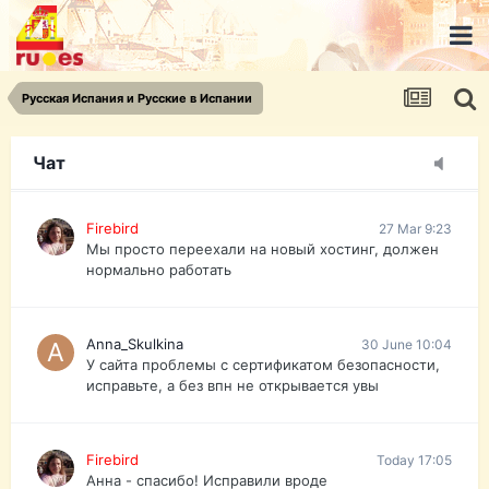
urist.dokument@gmail.com
https://pasport-ua.com/
Телеграмм @uristpassua
Русская Испания и Русские в Испании
Firebird
27 Mar 9:23
Друзья - из России без VPN сайт и форум
открываются?
Чат
Firebird
27 Mar 9:23
Мы просто переехали на новый хостинг, должен
нормально работать
Anna_Skulkina
30 June 10:04
У сайта проблемы с сертификатом безопасности,
исправьте, а без впн не открывается увы
Firebird
Today 17:05
Анна - спасибо! Исправили вроде