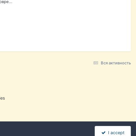
вре...
Вся активность
ies
I accept