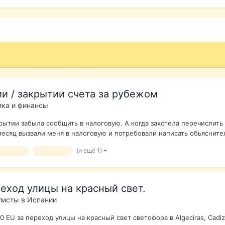
и / закрытии счета за рубежом
ика и финансы
ткрытии забыла сообщить в налоговую. А когда захотела перечислит
есяц вызвали меня в налоговую и потребовали написать обьяснител
(и ещё 1)
омление
налоговая
еход улицы на красный свет.
листы в Испании
EU за переход улицы на красный свет светофора в Algeciras, Cadiz.