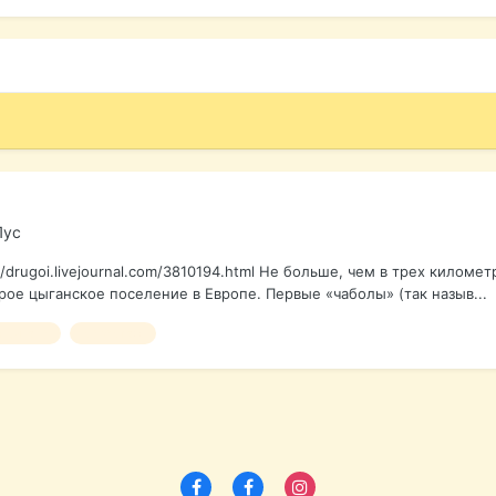
Лус
/drugoi.livejournal.com/3810194.html Не больше, чем в трех киломе
ое цыганское поселение в Европе. Первые «чаболы» (так назыв...
я цыгане
репортаж