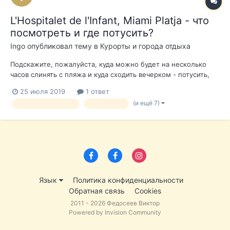
L'Hospitalet de l'Infant, Miami Platja - что
посмотреть и где потусить?
Ingo
опубликовал тему в
Курорты и города отдыха
Подскажите, пожалуйста, куда можно будет на несколько
часов слинять с пляжа и куда сходить вечерком - потусить,
поесть-попить, потанцевать и просто насладиться жизнью в
25 июля 2019
1 ответ
районе Госпиталет-дель-Инфант, Вандельос, Миами-Платья?
(и ещё 7)
lhospitalet de linfant
miami platja
Нас двое, пара, 30+ 🙂
Язык
Политика конфиденциальности
Обратная связь
Cookies
2011 - 2026 Федосеев Виктор
Powered by Invision Community