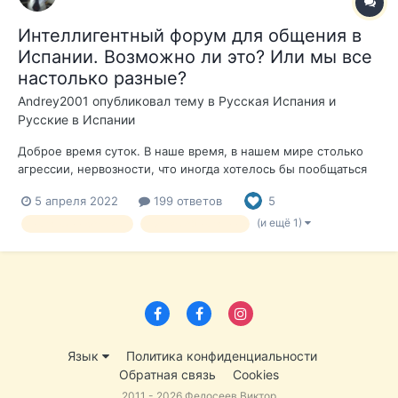
Интеллигентный форум для общения в
Испании. Возможно ли это? Или мы все
настолько разные?
Andrey2001
опубликовал тему в
Русская Испания и
Русские в Испании
Доброе время суток. В наше время, в нашем мире столько
агрессии, нервозности, что иногда хотелось бы пообщаться
со спокойными людьми. Без хамства, тролинга, булинга и
5 апреля 2022
199 ответов
5
других негативных проявлений человеческой психики.
Возможно ли это? Вроде, был форум, потом он разделился. И
(и ещё 1)
испанский форрум
форум об испании
обе...
Язык
Политика конфиденциальности
Обратная связь
Cookies
2011 - 2026 Федосеев Виктор