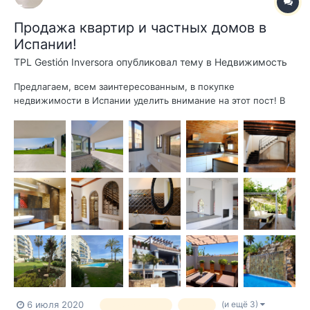
Продажа квартир и частных домов в
Испании!
TPL Gestión Inversora
опубликовал тему в
Недвижимость
Предлагаем, всем заинтересованным, в покупке
недвижимости в Испании уделить внимание на этот пост! В
нашем каталоге появились новые квартиры и виллы : 1.
Уютная квартира в Эстепоне, Avenida Puerta del Mar, Puerto -
Plaza de Toros. Отличная квартира площадью 75 квадратных
метра, р...
(и ещё 3)
6 июля 2020
недвижимость
вилла