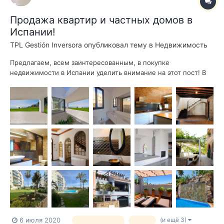
Продажа квартир и частных домов в
Испании!
TPL Gestión Inversora
опубликовал тему в
Недвижимость
Предлагаем, всем заинтересованным, в покупке
недвижимости в Испании уделить внимание на этот пост! В
нашем каталоге появились новые квартиры и виллы : 1.
Уютная квартира в Эстепоне, Avenida Puerta del Mar, Puerto -
Plaza de Toros. Отличная квартира площадью 75 квадратных
метра, р...
(и ещё 3)
6 июля 2020
недвижимость
вилла