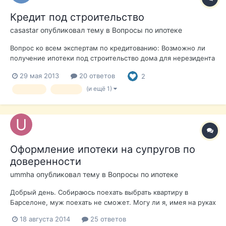
Кредит под строительство
casastar
опубликовал тему в
Вопросы по ипотеке
Вопрос ко всем экспертам по кредитованию: Возможно ли
получение ипотеки под строительство дома для нерезидента
(допустим, земля уже в его собственности). Если вам
29 мая 2013
20 ответов
2
попадались такие случаи, то на каких условиях выдавался
кредит? Может подскажите конкретные банки, выдающие
(и ещё 1)
ипотека
кредит
такие кредиты? Спасибо!
Оформление ипотеки на супругов по
доверенности
ummha
опубликовал тему в
Вопросы по ипотеке
Добрый день. Собираюсь поехать выбрать квартиру в
Барселоне, муж поехать не сможет. Могу ли я, имея на руках
доверенность от мужа, подписать договор о намерениях,
18 августа 2014
25 ответов
внести первоначальный взнос и подать документы для