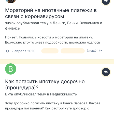
Мораторий на ипотечные платежи в
связи с коронавирусом
suslov
опубликовал тему в
Деньги, Банки, Экономика и
финансы
Привет. Появились новости о моратории на ипотеку.
Возможно кто-то знает подробности, возможно удалось
получить отсрочку по вашей ипотеке или ипотеке клиента,
(и ещё 1)
12 апреля 2020
ипотека
коронавирус
поделитесь опытом. Спасибо.
Как погасить ипотеку досрочно
(процедура)?
Вита
опубликовал тему в
Недвижимость
Хочу досрочно погасить ипотеку в банке Sabadell. Какова
процедура погашения? Как расторгнуть договор о
страховании жизни при досрочном погашении ипотеки?