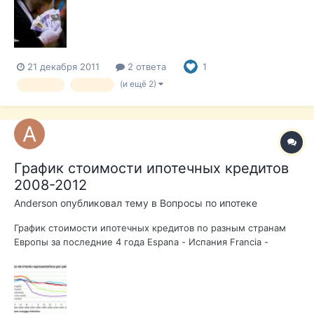
2008 году ставка была Euribor +0,65% , а в 2011 - Euribor +
1,58%. И вероятно, что это увеличение продолжится и в 2012
году. Доход банка, коне...
21 декабря 2011
2 ответа
1
(и ещё 2)
ипотека
кредит
График стоимости ипотечных кредитов
2008-2012
Anderson
опубликовал тему в
Вопросы по ипотеке
График стоимости ипотечных кредитов по разным странам
Европы за последние 4 года Espana - Испания Francia -
Франция Alemania - Германия Reino Unido - Великобритания
Euribor - ставка межбанковского кредитования в ЕС