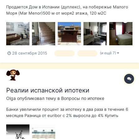
Продается Дом в Испании (дуплекс), на побережье Малого
Моря (Mar Menor)500 м от моря2 этажа, 120 м2С
мебельюПотолки 2,60 мВанные комнаты оборудованы
фирменной сантехникойКухня с большим столом из
натурального дерева, полностью оборудована: большой
холодильник, плита, духовка, стиральная машина, сушк...
(и ещё 7)
28 сентября 2015
продаю
продам
Реалии испанской ипотеки
Olga
опубликовал тему в
Вопросы по ипотеке
Банки увеличили процент за ипотеку в два раза в течение 6
месяцев Разница от euribor c 2% выросла до 4% Купить
недвижимость сейчас практически нереально. Каждый
месяц условия для получения ипотеки становится все более
и более "кабалистическими". Первое, что делают банки и