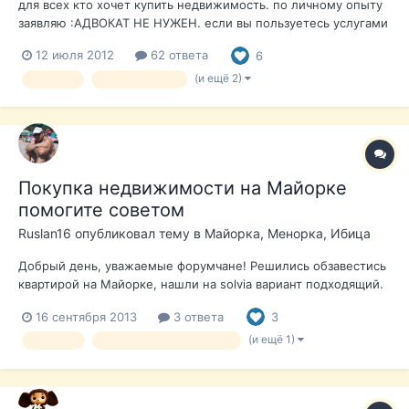
для всех кто хочет купить недвижимость. по личному опыту
заявляю :АДВОКАТ НЕ НУЖЕН. если вы пользуетесь услугами
агенства то любой грамотный риэлтор.сделает все сам: и
12 июля 2012
62 ответа
6
счет поможет открыть-бесплатно и номер иностранца и
денег за это не возьмет т.к. получает свое с продавца а не с
(и ещё 2)
адвокат
недвижимость
покупателя.а...
Покупка недвижимости на Майорке
помогите советом
Ruslan16
опубликовал тему в
Майорка, Менорка, Ибица
Добрый день, уважаемые форумчане! Решились обзавестись
квартирой на Майорке, нашли на solvia вариант подходящий.
А вот с оформлением проблема. В Solvia дали агента,
16 сентября 2013
3 ответа
3
который может только показать квартиру, а вопросы
связанные с ипотекой, оформлением всего остального он не
(и ещё 1)
Ипотека
русскоговорящие агенты
занимается. А нам нужно,...