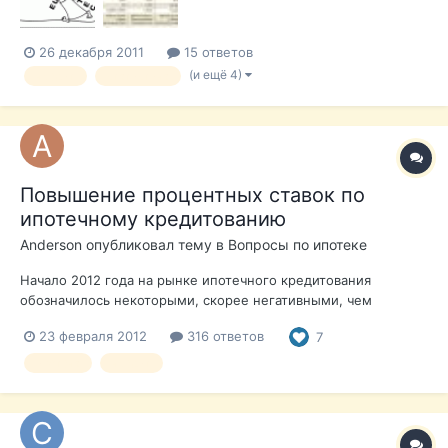
сберегательные ка...
26 декабря 2011
15 ответов
(и ещё 4)
кредит
статистика
Повышение процентных ставок по
ипотечному кредитованию
Anderson
опубликовал тему в
Вопросы по ипотеке
Начало 2012 года на рынке ипотечного кредитования
обозначилось некоторыми, скорее негативными, чем
позитивными тенденциями для потребителя. Не взирая на то,
23 февраля 2012
316 ответов
7
что Euribor является главной индексирующей ставкой для
ипотечных кредитов в Испании (порядка 90%) и держится на
ипотека
кредит
стабильно низком уровне с декаб...