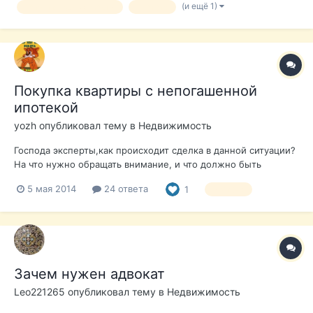
(и ещё 1)
покупка недвижимости
ипотека
рассмотрения возможности получения ипотеки на нас
обоих? Есть ли какая-то стандартная...
Покупка квартиры с непогашенной
ипотекой
yozh
опубликовал тему в
Недвижимость
Господа эксперты,как происходит сделка в данной ситуации?
На что нужно обращать внимание, и что должно быть
прописано в купчей? Благодарю за ответы.
5 мая 2014
24 ответа
1
ипотека
Зачем нужен адвокат
Leo221265
опубликовал тему в
Недвижимость