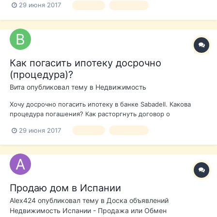
29 июня 2017
ипотека
погашение
Сколько времени потребуется для соблюдения всех
формальностей? Можно уложиться за 2 недели?
Как погасить ипотеку досрочно
(процедура)?
Вита
опубликовал тему в
Недвижимость
Хочу досрочно погасить ипотеку в банке Sabadell. Какова
процедура погашения? Как расторгнуть договор о
страховании жизни при досрочном погашении ипотеки?
29 июня 2017
ипотека
погашение
Сколько времени потребуется для соблюдения всех
формальностей? Можно уложиться за 2 недели?
Продаю дом в Испании
Alex424
опубликовал тему в
Доска объявлений
Недвижимость Испании - Продажа или Обмен