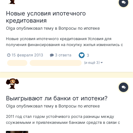
Новые условия ипотечного
кредитования
Olga
опубликовал тему в
Вопросы по ипотеке
Новые условия ипотечного кредитования Условия для
получения финансирования на покупку жилья изменились с
реформами, необходимыми для избавления от излишней
15 февраля 2013
3 ответа
3
недвижимости, появившейся во время спада. Несмотря на
рекордно низкий уровень финансового индекса Еuríbor,
(и ещё 3)
ипотека
условия получения ипотеки
каждый раз все труднее получить...
Выигрывают ли банки от ипотеки?
Olga
опубликовал тему в
Вопросы по ипотеке
2011 год стал годом устойчивого роста разницы между
ссужаемыми и привлекаемыми банками средств в связи с
применением банками новых ипотечных кредитов: так, в