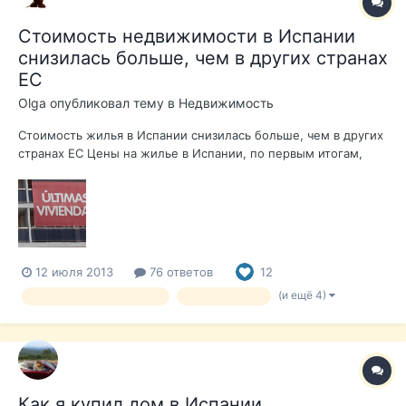
Стоимость недвижимости в Испании
снизилась больше, чем в других странах
ЕС
Olga
опубликовал тему в
Недвижимость
Стоимость жилья в Испании снизилась больше, чем в других
странах ЕС Цены на жилье в Испании, по первым итогам,
подведенным в 2013 году, упали на 12,8% по сравнению с
аналогичным периодом 2012 года. Это максимальный
показатель падения среди всех стран еврозоны, где цены на
недвижимость снизи...
12 июля 2013
76 ответов
12
(и ещё 4)
недвижимость в Испании
дом в Испании
Как я купил дом в Испании