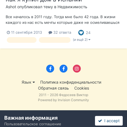
Ashot
опубликовал тему в
Недвижимость
Все началось в 2011 году. Тогда мне было 42 года. В жизни
каждого из нас есть мечты которые даже не осмеливаешься
себе сформулировать. И вопрос даже не столько в том , что
11 сентября 2013
32 ответа
24
не осмеливаешься а просто не успеваешь задуматься на
ТАКУЮ тему. Просто живешь своей рутиной, тянешь лямку
(и ещё 2)
Дом в Испании
отзыв о покупке
пашешь от зари до зар...
Язык
Политика конфиденциальности
Обратная связь
Cookies
2011 - 2026 Федосеев Виктор
Powered by Invision Community
Важная информация
I accept
Пользовательское соглашение