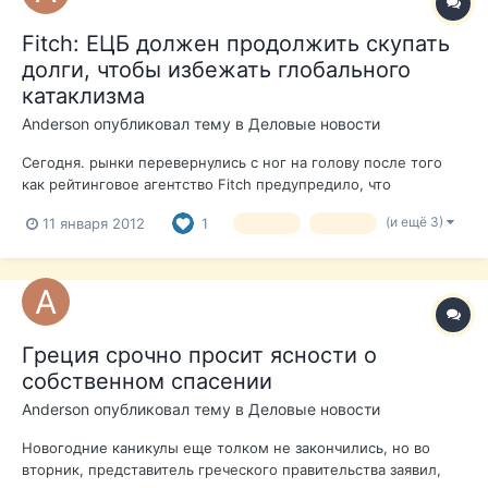
Fitch: ЕЦБ должен продолжить скупать
долги, чтобы избежать глобального
катаклизма
Anderson
опубликовал тему в
Деловые новости
Сегодня. рынки перевернулись с ног на голову после того
как рейтинговое агентство Fitch предупредило, что
Европейский центральный банк увеличивает скупку
(и ещё 3)
11 января 2012
1
кризис
Греция
суверенных долгов, чтобы поддержать Италию и избежать
"катастрофического" краха евро. Fitch: "". Дэвид Райли, глава
отдела суверенных рейтинг...
Греция срочно просит ясности о
собственном спасении
Anderson
опубликовал тему в
Деловые новости
Новогодние каникулы еще толком не закончились, но во
вторник, представитель греческого правительства заявил,