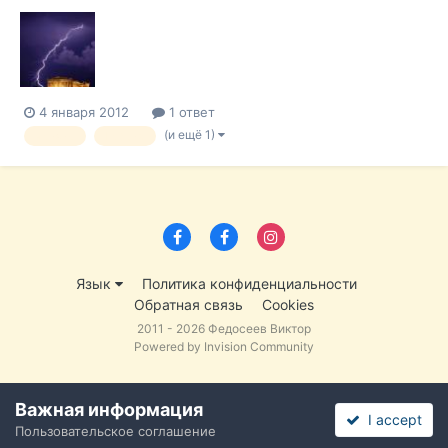
что ближайшие три месяца носят важнейшее значение для
вопроса останется ли его страна в составе зоны евро.
Переговоры по Спасительному соглашению с ЕС должны
быть завершены или... В новы...
4 января 2012
1 ответ
(и ещё 1)
кризис
Греция
Язык
Политика конфиденциальности
Обратная связь
Cookies
2011 - 2026 Федосеев Виктор
Powered by Invision Community
Важная информация
I accept
Пользовательское соглашение