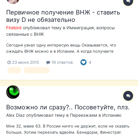
Первичное получение ВНЖ - ставить
визу D не обязательно
Firebird
опубликовал тему в
Иммиграция, вопросы
связанные с ВНЖ
Сегодня узнал одну интересую вещь Оказывается, что
ожидать ВНЖ можно и в Испании. А когда получаете
разрешение, то можно вообще не ехать в Москву и не
23 июня 2015
19 ответов
4
ставить визы D Получаете резолюцию на почту и идете себе
спокойно сдавать отпечатки и все такое Так что получается,
внж
no lucrativa
что можно сдать доки на ВН...
Возможно ли сразу?.. Посоветуйте, плз.
Alex Diaz
опубликовал тему в
Переезжаем в Испанию
Мне 32, маме 63. В России ничто не держит, если не сказать
больше. Хотим переехать вдвоём. Бенидорм, Финестрат.