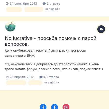
Есть средства и на квартиру, и засветить на счёте. Вопросы:
24 сентября 2013
2 ответа
Стоит ли сразу подавать на no lucrativa? С какой
(и ещё 6)
переезд
Бенидорм
вероятностью дадут, если предварительно купить квартиру
(~70K...
No lucrativa - просьба помочь с парой
вопросов.
kelly
опубликовал тему в
Иммиграция, вопросы
связанные с ВНЖ
Ох, наконец-таки я добралась до этапа "уточнений". Очень
долго читала форум, спасибо всем, кто писал, подчас ответы
находились даже не в темах обсуждений, а в самих
25 апреля 2012
43 ответа
комментариях. Теперь по сути дела. Собираемся
(и ещё 1)
no lucrativa
виза d
претендовать на no lucrativa я и муж (детей нет), ситуация в
целом для нас оптимистична...