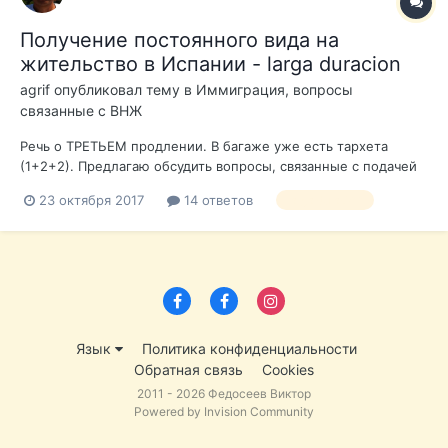
Получение постоянного вида на
жительство в Испании - larga duracion
agrif
опубликовал тему в
Иммиграция, вопросы
связанные с ВНЖ
Речь о ТРЕТЬЕМ продлении. В багаже уже есть тархета
(1+2+2). Предлагаю обсудить вопросы, связанные с подачей
документов на ПЯТИЛЕТНЕЕ продление тархеты. Для
23 октября 2017
14 ответов
larga duracion
разминки. - За сколько дней можно подавать документы? 30
или 60? - Какие нужны документы при подачи? - Где(адрес)
надо подавать д...
Язык
Политика конфиденциальности
Обратная связь
Cookies
2011 - 2026 Федосеев Виктор
Powered by Invision Community