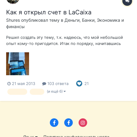
Как я открыл счет в LaCaixa
Shures
опубликовал тему в
Деньги, Банки, Экономика и
финансы
Решил создать эту тему, т.к. надеюсь, что мой небольшой
опыт кому-то пригодится. Итак по порядку, начитавшись
информации с форума(спасибо всем кто пишет…) в Валенсии
в мае, две недели назад зашли с женой в отделение LaСaixa,
спросили, есть ли кто-то с персонала англоговорящий,
оказалось есть – зам....
21 мая 2013
103 ответа
21
(и ещё 6)
LaCaixa
банк
Язык
Политика конфиденциальности