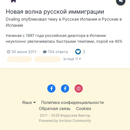
Новая волна русской иммиграции
Dvaling
опубликовал тему в
Русская Испания и Русские в
Испании
Начиная с 1997 года российская диаспора в Испании
неуклонно увеличивалась быстрыми темпами, порой на 40%
(2000) и даже 56% (2005) в год. В тот же период примерно
30 июня 2011
154 ответа
2
такую же динамику демонстрировали коллективы выходцев
из некоторых других бывших республик Советского Союза,
(и ещё 1)
статистика
численность
среди которых безусловн...
Язык
Политика конфиденциальности
Обратная связь
Cookies
2011 - 2026 Федосеев Виктор
Powered by Invision Community