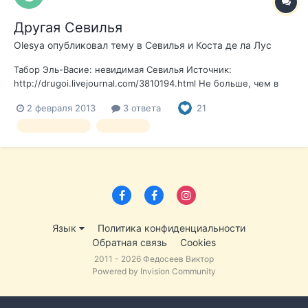
Другая Севилья
Olesya
опубликовал тему в
Севилья и Коста де ла Лус
Табор Эль-Васие: невидимая Севилья Источник:
http://drugoi.livejournal.com/3810194.html Не больше, чем в
трех километрах от центра Севильи, на пустырях больше
2 февраля 2013
3 ответа
21
похожих на заброшенный парк, находится Эль Васие —
самое старое цыганское поселение в Европе. Первые
севилья цыгане
репортаж
«чаболы» (так назыв...
Язык
Политика конфиденциальности
Обратная связь
Cookies
2011 - 2026 Федосеев Виктор
Powered by Invision Community