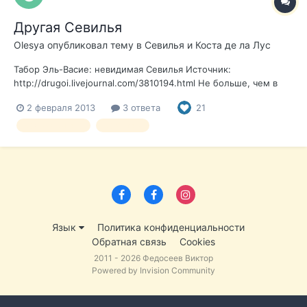
Другая Севилья
Olesya
опубликовал тему в
Севилья и Коста де ла Лус
Табор Эль-Васие: невидимая Севилья Источник:
http://drugoi.livejournal.com/3810194.html Не больше, чем в
трех километрах от центра Севильи, на пустырях больше
2 февраля 2013
3 ответа
21
похожих на заброшенный парк, находится Эль Васие —
самое старое цыганское поселение в Европе. Первые
севилья цыгане
репортаж
«чаболы» (так назыв...
Язык
Политика конфиденциальности
Обратная связь
Cookies
2011 - 2026 Федосеев Виктор
Powered by Invision Community