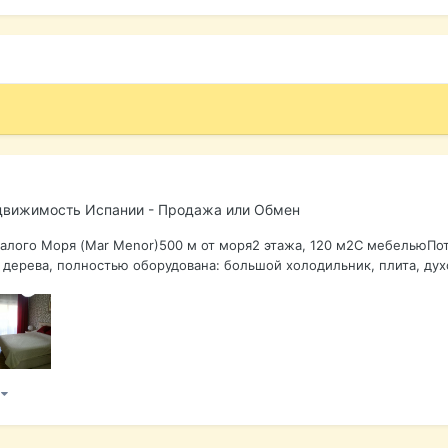
движимость Испании - Продажа или Обмен
Малого Моря (Mar Menor)500 м от моря2 этажа, 120 м2С мебельюП
дерева, полностью оборудована: большой холодильник, плита, духо
)