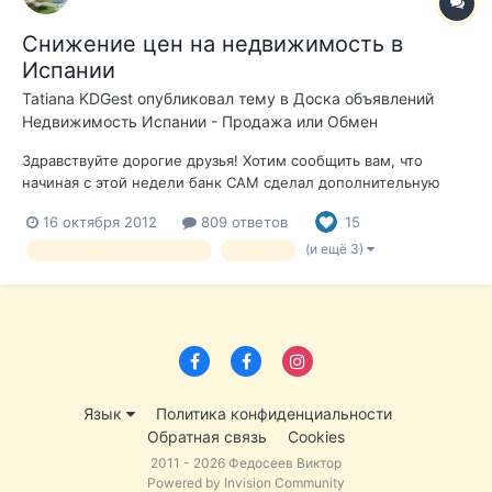
Снижение цен на недвижимость в
Испании
Tatiana KDGest
опубликовал тему в
Доска объявлений
Недвижимость Испании - Продажа или Обмен
Здравствуйте дорогие друзья! Хотим сообщить вам, что
начиная с этой недели банк CAM сделал дополнительную
скидку в 25% на большое количество своего жилья. Мы как
16 октября 2012
809 ответов
15
прямые агенты банка можем подобрать для вас жилье и
обеспечить эту скидку. Дома и квартиры от банка вы можете
(и ещё 3)
банковская недвижимость
Sabadell
найти на этой странице:...
Язык
Политика конфиденциальности
Обратная связь
Cookies
2011 - 2026 Федосеев Виктор
Powered by Invision Community