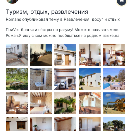
Туризм, отдых, развлечения
Romans
опубликовал тему в
Развлечения, досуг и отдых
ПриVeт братья и сёстры по разуму! Можете называть меня
Роман.Я ищу с кем можно пообщаться на родном языке,на
разные темы. На протяжении девяти лет я изучаю
натуропатию и не только на собственном АВАтаре. Прочитал
достаточно литературы по этой теме от натуропатов-
практиков и не толькоЗнаю, как можно...