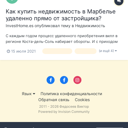
Как купить недвижимость в Марбелье
удаленно прямо от застройщика?
InvestHome.es
опубликовал тему в
Недвижимость
С каждым годом процесс удаленного приобретения вилл в
регионе Коста-дель-Соль набирает обороты. И с приходом
пандемии, эта функция становится наиболее популярна
(и ещё 4)
15 июля 2021
недвижимость
недвижка
среди клиентов из разных стран. Основным преимуществом
является то, что вам не требуется физическое присутствие в
Испании для приобретения...
Язык
Политика конфиденциальности
Обратная связь
Cookies
2011 - 2026 Федосеев Виктор
Powered by Invision Community