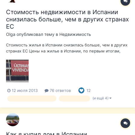
Стоимость недвижимости в Испании
снизилась больше, чем в других странах
ЕС
Olga
опубликовал тему в
Недвижимость
Стоимость жилья в Испании снизилась больше, чем в других
странах ЕС Цены на жилье в Испании, по первым итогам,
подведенным в 2013 году, упали на 12,8% по сравнению с
аналогичным периодом 2012 года. Это максимальный
показатель падения среди всех стран еврозоны, где цены на
недвижимость снизи...
12 июля 2013
76 ответов
12
(и ещё 4)
недвижимость в Испании
дом в Испании
Как я купил дом в Испании