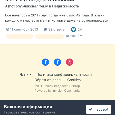
Ashot
опубликовал тему в
Недвижимость
Все началось в 2011 году. Тогда мне было 42 года. В жизни
каждого из нас есть мечты которые даже не осмеливаешься
себе сформулировать. И вопрос даже не столько в том , что
11 сентября 2013
32 ответа
24
не осмеливаешься а просто не успеваешь задуматься на
ТАКУЮ тему. Просто живешь своей рутиной, тянешь лямку
(и ещё 2)
Дом в Испании
отзыв о покупке
пашешь от зари до зар...
Язык
Политика конфиденциальности
Обратная связь
Cookies
2011 - 2026 Федосеев Виктор
Powered by Invision Community
Важная информация
I accept
Пользовательское соглашение