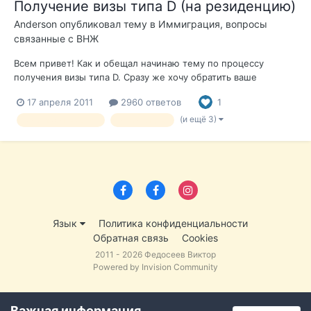
Получение визы типа D (на резиденцию)
Anderson
опубликовал тему в
Иммиграция, вопросы
связанные с ВНЖ
Всем привет! Как и обещал начинаю тему по процессу
получения визы типа D. Сразу же хочу обратить ваше
внимание, что визу мы получаем не в РФ, а в Перу. В целом
17 апреля 2011
2960 ответов
1
разницы практически никакой за исключением того, что при
подачи документов за границей, вы должны быть
(и ещё 3)
вид на жительство
иммиграция
резидентом страны, в к...
Язык
Политика конфиденциальности
Обратная связь
Cookies
2011 - 2026 Федосеев Виктор
Powered by Invision Community
Важная информация