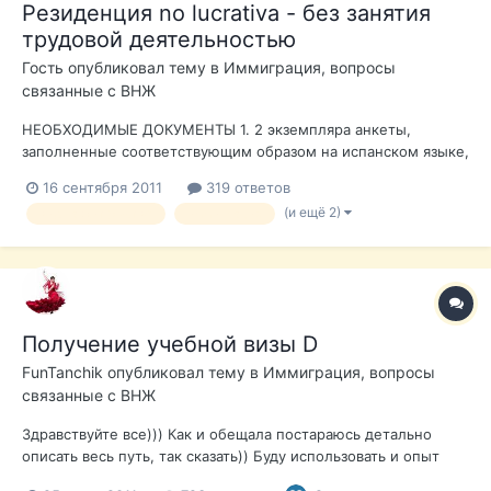
Резиденция no lucrativa - без занятия
трудовой деятельностью
Гость опубликовал тему в
Иммиграция, вопросы
связанные с ВНЖ
НЕОБХОДИМЫЕ ДОКУМЕНТЫ 1. 2 экземпляра анкеты,
заполненные соответствующим образом на испанском языке,
подписанные лицом, на имя которого запрашивается виза, и
16 сентября 2011
319 ответов
3 недавние цветные фотографии 3х4 на белом фоне,
(и ещё 2)
вид на жительство
иммиграция
прикрепленные на анкету. 2. Нотариальная доверенность на
подачу документов, в случае есл...
Получение учебной визы D
FunTanchik
опубликовал тему в
Иммиграция, вопросы
связанные с ВНЖ
Здравствуйте все))) Как и обещала постараюсь детально
описать весь путь, так сказать)) Буду использовать и опыт
предшественников тоже. Надеюсь они мне потом не