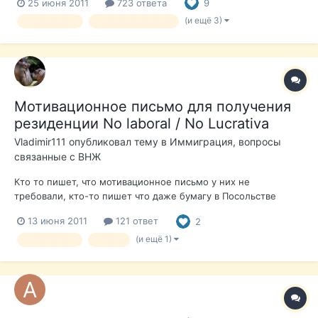
25 июня 2011
723 ответа
9
выставят счет за нарушение Закона об авторских правах?)))
Итак начнем)))Это помощь от Rodgera, которая была моим
(и ещё 3)
учебная виза
вид на жительство
первым источником. ВИЗ...
Мотивационное письмо для получения
резиденции No laboral / No Lucrativa
Vladimir111
опубликовал тему в
Иммиграция, вопросы
связанные с ВНЖ
Кто то пишет, что мотивационное письмо у них не
требовали, кто-то пишет что даже бумагу в Посольстве
писали и обьясняли зачем собрались в Испании
13 июня 2011
121 ответ
2
обосновываться ? На разных форумах разная по этому поводу
инфа. В одном пишут не парся -ерунда все это. В другом, что
(и ещё 1)
иммиграция
виза Д
надо обяснять для чего едешь в И...