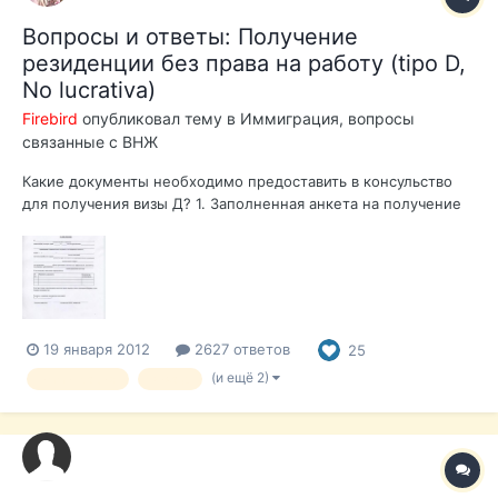
Вопросы и ответы: Получение
резиденции без права на работу (tipo D,
No lucrativa)
Firebird
опубликовал тему в
Иммиграция, вопросы
связанные с ВНЖ
Какие документы необходимо предоставить в консульство
для получения визы Д? 1. Заполненная анкета на получение
национальной визы в двух экземплярах. Форма анкеты 2.
Анкета / запрос разрешения на проживание (Formulario EX 01)
Форма анкеты; 3. Подтверждение владения недвижимостью
на...
19 января 2012
2627 ответов
25
(и ещё 2)
иммиграция
виза д