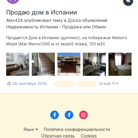
Продаю дом в Испании
Alex424
опубликовал тему в
Доска объявлений
Недвижимость Испании - Продажа или Обмен
Продается Дом в Испании (дуплекс), на побережье Малого
Моря (Mar Menor)500 м от моря2 этажа, 120 м2С
мебельюПотолки 2,60 мВанные комнаты оборудованы
фирменной сантехникойКухня с большим столом из
натурального дерева, полностью оборудована: большой
холодильник, плита, духовка, стиральная машина, сушк...
(и ещё 7)
28 сентября 2015
продаю
продам
Язык
Политика конфиденциальности
Обратная связь
Cookies