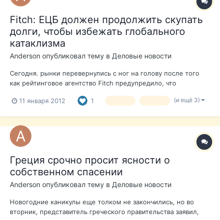
Fitch: ЕЦБ должен продолжить скупать
долги, чтобы избежать глобального
катаклизма
Anderson
опубликовал тему в
Деловые новости
Сегодня. рынки перевернулись с ног на голову после того
как рейтинговое агентство Fitch предупредило, что
Европейский центральный банк увеличивает скупку
(и ещё 3)
11 января 2012
1
кризис
Греция
суверенных долгов, чтобы поддержать Италию и избежать
"катастрофического" краха евро. Fitch: "". Дэвид Райли, глава
отдела суверенных рейтинг...
Греция срочно просит ясности о
собственном спасении
Anderson
опубликовал тему в
Деловые новости
Новогодние каникулы еще толком не закончились, но во
вторник, представитель греческого правительства заявил,