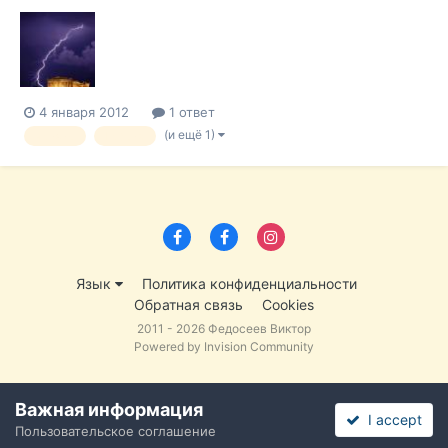
что ближайшие три месяца носят важнейшее значение для
вопроса останется ли его страна в составе зоны евро.
Переговоры по Спасительному соглашению с ЕС должны
быть завершены или... В новы...
4 января 2012
1 ответ
(и ещё 1)
кризис
Греция
Язык
Политика конфиденциальности
Обратная связь
Cookies
2011 - 2026 Федосеев Виктор
Powered by Invision Community
Важная информация
I accept
Пользовательское соглашение