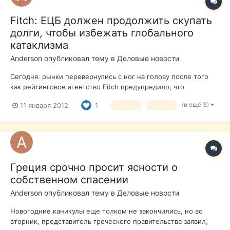
Fitch: ЕЦБ должен продолжить скупать
долги, чтобы избежать глобального
катаклизма
Anderson
опубликовал тему в
Деловые новости
Сегодня. рынки перевернулись с ног на голову после того
как рейтинговое агентство Fitch предупредило, что
Европейский центральный банк увеличивает скупку
(и ещё 3)
11 января 2012
1
кризис
Греция
суверенных долгов, чтобы поддержать Италию и избежать
"катастрофического" краха евро. Fitch: "". Дэвид Райли, глава
отдела суверенных рейтинг...
Греция срочно просит ясности о
собственном спасении
Anderson
опубликовал тему в
Деловые новости
Новогодние каникулы еще толком не закончились, но во
вторник, представитель греческого правительства заявил,