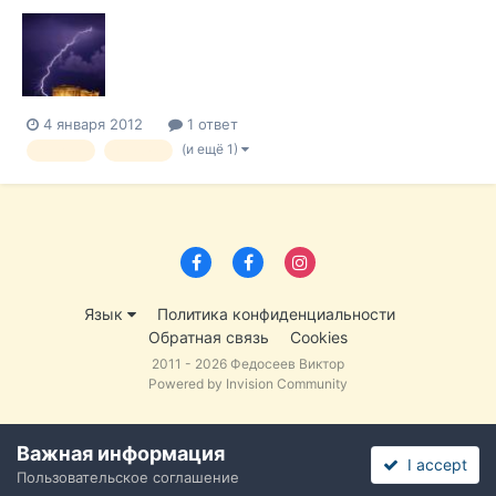
что ближайшие три месяца носят важнейшее значение для
вопроса останется ли его страна в составе зоны евро.
Переговоры по Спасительному соглашению с ЕС должны
быть завершены или... В новы...
4 января 2012
1 ответ
(и ещё 1)
кризис
Греция
Язык
Политика конфиденциальности
Обратная связь
Cookies
2011 - 2026 Федосеев Виктор
Powered by Invision Community
Важная информация
I accept
Пользовательское соглашение