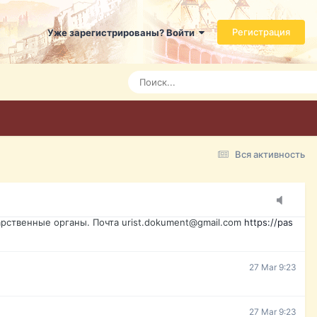
ь справится даже ребенок. Быстрое оформление договора с
Регистрация
Уже зарегистрированы? Войти
Today 3:21
Today 3:24
Today 3:28
Вся активность
15 Mar 16:47
ажданина Украины, id-карта, свидетельство о рождении,
менты. Обмен, восстановление, после утери, первое
рственные органы. Почта urist.dokument@gmail.com
https://pas
27 Mar 9:23
27 Mar 9:23