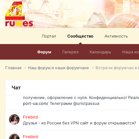
спорт, HD. + Огромная видеотека + 10.000 фильмов и ро
сайта. Наш сайт:
http://mir-tv.club/television-in-spain.html
David16
Книги
Портал
Сообщество
Активность
David16
@David16
Форум
Галерея
Календарь
Наша к
David16
Подскажите пожалуйста, как удалить свой аккаунт из это
Главная
Наш форум и наши форумчане
Встречи форумчан в 
Юрист юа
Если Вы попали в трудную ситуацию и возникла необхо
Чат
загранпаспорт, идентификационный код инн, гражданств
получение, оформление с нуля. Конфиденциально! Реал
port-ua.com/
Телеграмм @uristpassua
Firebird
Друзья - из России без VPN сайт и форум открываются?
Firebird