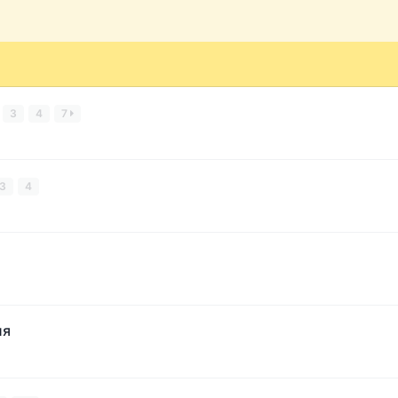
3
4
7
3
4
ля